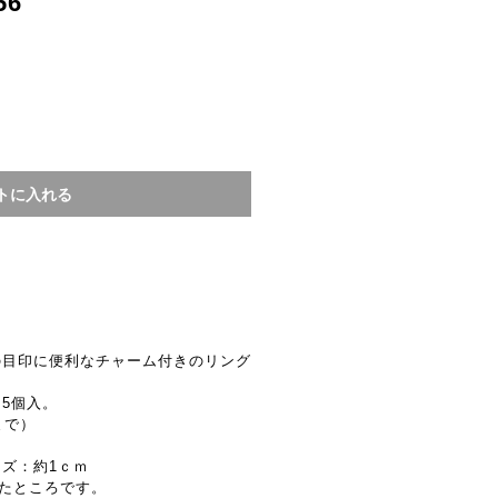
56
の目印に便利なチャーム付きのリング
5個入。
まで）
ズ：約1ｃｍ
したところです。