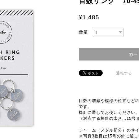
目数リング 70-4
¥1,485
数量
通報する
目数の増減や模様の位置など
です。
棒針に通してお使いください。
（対応する棒針の太さ…15号
チャーム（メダル部分）のサイ
※写真3枚目は15号の針に通