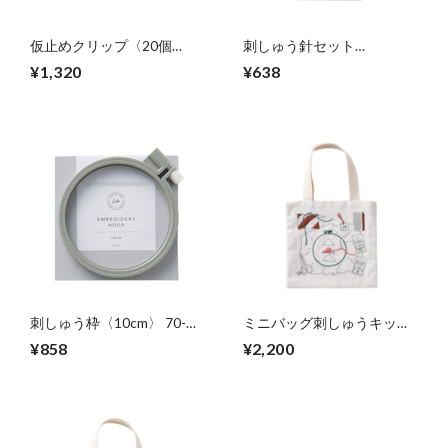
仮止めクリップ〈20個
刺しゅう針セット
入〉 70-459
〈No.7/No.3〉 70-451
¥1,320
¥638
刺しゅう枠〈10cm〉 70-
ミニバッグ刺しゅうキット
453
〈1〉 70-454
¥858
¥2,200