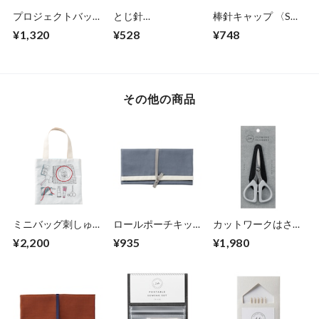
プロジェクトバッグ
とじ針
棒針キャップ 〈S〉
〈L〉70-439
〈No.12/15〉70-
70-422
¥1,320
¥528
¥748
421
その他の商品
ミニバッグ刺しゅう
ロールポーチキット
カットワークはさみ
キット〈2〉 70-455
〈チャコールグレ
〈グレー〉 70-
¥2,200
¥935
¥1,980
ー〉70-419
416