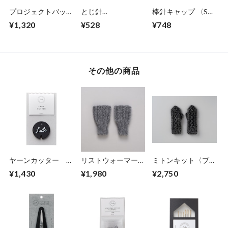
プロジェクトバッグ
とじ針
棒針キャップ 〈S〉
〈L〉70-439
〈No.12/15〉70-
70-422
¥1,320
¥528
¥748
421
その他の商品
ヤーンカッター
リストウォーマーキ
ミトンキット〈ブラ
70-435
ット〈チャコールグ
ック〉70-434
¥1,430
¥1,980
¥2,750
レー〉70-438