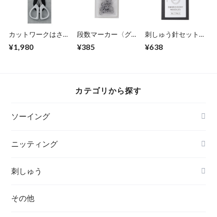
カットワークはさみ
段数マーカー〈グレ
刺しゅう針セット
〈グレー〉 70-
ー〉70-425
〈No.7/No.3〉 70-
¥1,980
¥385
¥638
416
451
カテゴリから探す
ソーイング
ニッティング
刺しゅう
その他